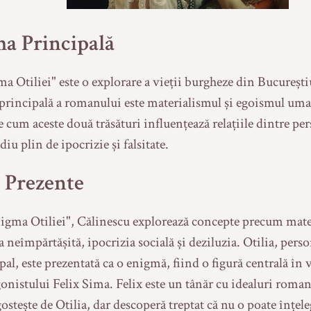
a Principală
a Otiliei" este o explorare a vieții burgheze din Bucureștiu
rincipală a romanului este materialismul și egoismul uma
e cum aceste două trăsături influențează relațiile dintre pe
iu plin de ipocrizie și falsitate.
i Prezente
igma Otiliei", Călinescu explorează concepte precum mate
a neîmpărtășită, ipocrizia socială și deziluzia. Otilia, pers
pal, este prezentată ca o enigmă, fiind o figură centrală în 
onistului Felix Sima. Felix este un tânăr cu idealuri romant
ostește de Otilia, dar descoperă treptat că nu o poate înțele