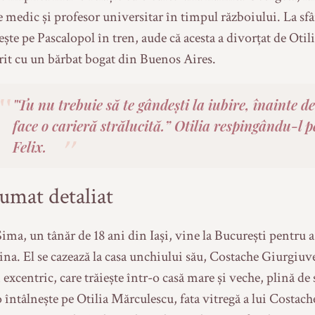
 medic și profesor universitar în timpul războiului. La sfâr
ește pe Pascalopol în tren, aude că acesta a divorțat de Otili
rit cu un bărbat bogat din Buenos Aires.
"Tu nu trebuie să te gândești la iubire, înainte de
face o carieră strălucită.” Otilia respingându-l p
Felix.
umat detaliat
Sima, un tânăr de 18 ani din Iași, vine la București pentru a
na. El se cazează la casa unchiului său, Costache Giurgiuv
 excentric, care trăiește într-o casă mare și veche, plină de 
o întâlnește pe Otilia Mărculescu, fata vitregă a lui Costac