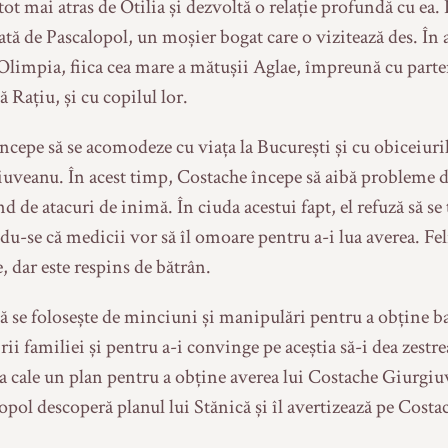
tot mai atras de Otilia și dezvoltă o relație profundă cu ea. 
ată de Pascalopol, un moșier bogat care o vizitează des. În 
Olimpia, fiica cea mare a mătușii Aglae, împreună cu parte
ă Rațiu, și cu copilul lor.
începe să se acomodeze cu viața la București și cu obiceiuri
uveanu. În acest timp, Costache începe să aibă probleme d
nd de atacuri de inimă. În ciuda acestui fapt, el refuză să se 
u-se că medicii vor să îl omoare pentru a-i lua averea. Fel
te, dar este respins de bătrân.
ă se folosește de minciuni și manipulări pentru a obține ba
i familiei și pentru a-i convinge pe aceștia să-i dea zestr
a cale un plan pentru a obține averea lui Costache Giurgi
opol descoperă planul lui Stănică și îl avertizează pe Costa