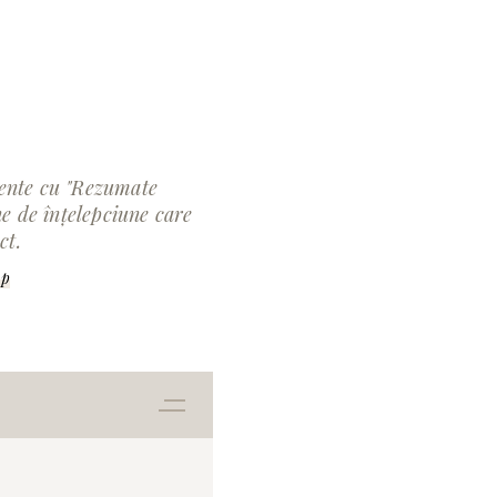
ente cu "Rezumate
ne de înțelepciune care
ct.
pp