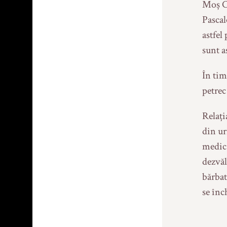
Moș Co
Pascal
astfel
sunt a
În tim
petrec
(2)
Relați
din ur
(1)
medic 
dezvăl
bărbat
(9)
se înc
1)