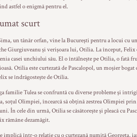
nd astfel o enigmă pentru el.
umat scurt
Sima, un tânăr orfan, vine la București pentru a locui cu u
he Giurgiuveanu și verișoara lui, Otilia. La început, Felix
enia casei unchiului său. El o întâlnește pe Otilia, o fată f
ioasă. Otilia este curtezată de Pascalopol, un moșier bogat 
elix se îndrăgostește de Otilia.
ga familie Tulea se confruntă cu diverse probleme și intrigi
a, soțul Olimpiei, încearcă să obțină zestrea Olimpiei prin
ni. În cele din urmă, Otilia se căsătorește și pleacă cu Pasc
lix rămâne dezamăgit.
se implică într-o relație cu o curtezană numită Georgeta, ia