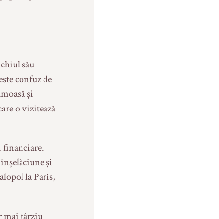
nchiul său
 este confuz de
rumoasă și
care o vizitează
 financiare.
 înșelăciune și
alopol la Paris,
r mai târziu