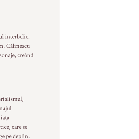
l interbelic.
n. Călinescu
rsonaje, creând
rialismul,
onajul
viața
ice, care se
ge pe deplin,