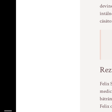
da
devine
nă
întâln
căsăto
)
Rez
Felix 
medici
bătrân
Felix 