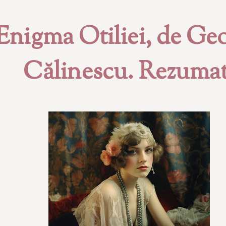
Enigma Otiliei, de Ge
Călinescu. Rezumat