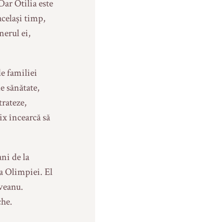
Dar Otilia este
același timp,
nerul ei,
le familiei
e sănătate,
trateze,
ix încearcă să
ni de la
ea Olimpiei. El
uveanu.
che.