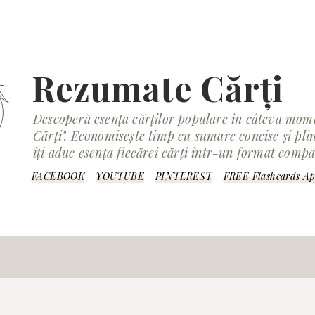
Rezumate Cărți
Descoperă esența cărților populare în câteva mom
Cărți". Economisește timp cu sumare concise și pli
îți aduc esența fiecărei cărți într-un format compa
FACEBOOK
YOUTUBE
PINTEREST
FREE Flashcards A