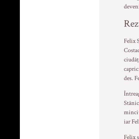
deveni
Rez
rie
escu.
don
Felix 
Costac
 Delia
ciudăț
ni
(1)
capric
des. F
Întrea
nă
Stănic
minciu
(1)
iar Fe
ga
Felix 