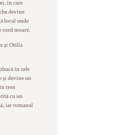
i, în care
ache devine
lă locul unde
de cord moare.
x și Otilia
pleacă în cele
ie și devine un
în tren
orită cu un
ză, iar romanul