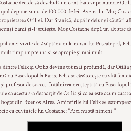
stache decide să deschidă un cont bancar pe numele Otilie
opol depune suma de 100.000 de lei. Averea lui Moș Cost
 proprietatea Otiliei. Dar Stănică, după îndelungi căutări af
scunși banii și-l jefuiește. Moș Costache după un alt atac 
pul unei vizite de 2 săptămâni la moșia lui Pascalopol, Feli
 mult timp împreună și se apropie și mai mult.
a dintre Felix și Otilia devine tot mai profundă, dar Otilia 
mă cu Pascalopol la Paris. Felix se căsătorește cu altă feme
și profesor de succes. Întâlnirea neașteptată cu Pascalopol 
uie că acesta s-a despărțit de Otilia și că ea este acum căsăt
 bogat din Buenos Aires. Amintirile lui Felix se estompea
heie cu cuvintele lui Costache: "Aici nu stă nimeni."