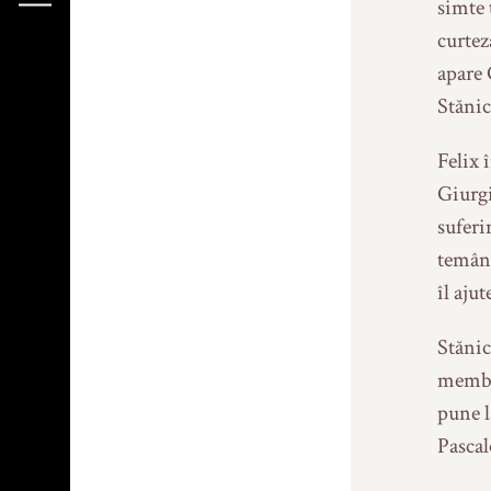
simte 
curtez
une
apare 
Stănic
Felix 
Giurgi
suferi
e
temând
îl aju
Stănic
membri
pune l
(8)
Pascal