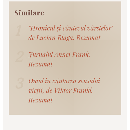
"Hronicul și cântecul vârstelor"
de Lucian Blaga. Rezumat
Jurnalul Annei Frank.
Rezumat
Omul în căutarea sensului
vieții, de Viktor Frankl.
Rezumat