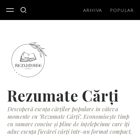
ARHIVA
POPULAR
Rezumate Cărți
Descoperă esența cărților populare în câteva
momente cu "Rezumate Cărți". Economisește timp
cu sumare concise și pline de înțelepciune care îți
aduc esența fiecărei cărți într-un format compact.