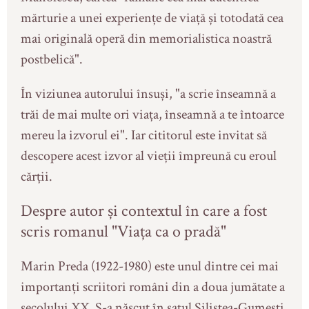
mărturie a unei experiențe de viață și totodată cea
mai originală operă din memorialistica noastră
postbelică".
În viziunea autorului însuși, "a scrie înseamnă a
trăi de mai multe ori viața, înseamnă a te întoarce
mereu la izvorul ei". Iar cititorul este invitat să
descopere acest izvor al vieții împreună cu eroul
cărții.
Despre autor și contextul în care a fost
scris romanul "Viața ca o pradă"
Marin Preda (1922-1980) este unul dintre cei mai
importanți scriitori români din a doua jumătate a
secolului XX. S-a născut în satul Siliștea-Gumești,