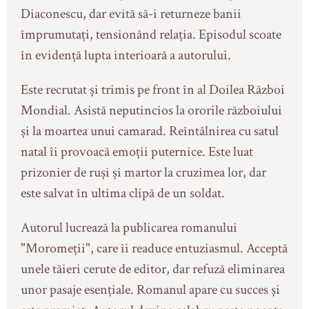
Diaconescu, dar evită să-i returneze banii
împrumutați, tensionând relația. Episodul scoate
în evidență lupta interioară a autorului.
Este recrutat și trimis pe front în al Doilea Război
Mondial. Asistă neputincios la ororile războiului
și la moartea unui camarad. Reîntâlnirea cu satul
natal îi provoacă emoții puternice. Este luat
prizonier de ruși și martor la cruzimea lor, dar
este salvat în ultima clipă de un soldat.
Autorul lucrează la publicarea romanului
"Moromeții", care îi readuce entuziasmul. Acceptă
unele tăieri cerute de editor, dar refuză eliminarea
unor pasaje esențiale. Romanul apare cu succes și