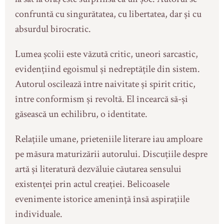
confruntă cu singurătatea, cu libertatea, dar și cu
absurdul birocratic.
Lumea școlii este văzută critic, uneori sarcastic,
evidențiind egoismul și nedreptățile din sistem.
Autorul oscilează între naivitate și spirit critic,
între conformism și revoltă. El încearcă să-și
găsească un echilibru, o identitate.
Relațiile umane, prieteniile literare iau amploare
pe măsura maturizării autorului. Discuțiile despre
artă și literatură dezvăluie căutarea sensului
existenței prin actul creației. Belicoasele
evenimente istorice amenință însă aspirațiile
individuale.