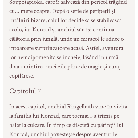
Soupotapioka, care îi salvează din pericol trăgând
cu... mere coapte. După o serie de peripeții și
întâlniri bizare, calul lor decide să se stabilească
acolo, iar Konrad și unchiul său își continuă
călătoria prin junglă, unde un miracol le aduce o
întoarcere surprinzătoare acasă. Astfel, aventura
lor nemaipomenită se încheie, lăsând în urmă
doar amintirea unei zile pline de magie și curaj
copilăresc.
Capitolul 7
În acest capitol, unchiul Ringelhuth vine în vizită
la familia lui Konrad, care tocmai l-a trimis pe
băiat la culcare. În timp ce discută cu părinții lui
Konrad, unchiul povestește despre aventurile