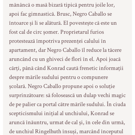
mănâncă o masă bizară tipică pentru joile lor,
apoi fac gimnastică. Brusc, Negro Caballo se
întoarce și li se alătură. El povestește că este un
fost cal de circ șomer. Proprietarul furios
protestează împotriva prezenței calului în
apartament, dar Negro Caballo îl reduce la tăcere
aruncând cu un ghiveci de flori în el. Apoi joacă
cărți, până când Konrad caută frenetic informații
despre mările sudului pentru o compunere
școlară. Negro Caballo propune apoi o soluție
surprinzătoare: să folosească un dulap vechi magic
de pe palier ca portal către mările sudului. În ciuda
scepticismului inițial al unchiului, Konrad se
aruncă înăuntru, urmat de cal și, în cele din urmă,
de unchiul Ringelhuth însuși, marcând începutul