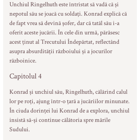
Unchiul Ringelhuth este întristat să vadă că și
nepotul său se joacă cu soldați. Konrad explică că
de fapt vrea să devină șofer, dar că tatăl său i-a
oferit aceste jucării. În cele din urmă, părăsesc
acest ținut al Trecutului Îndepărtat, reflectând
asupra absurdității războiului și a jocurilor
războinice.
Capitolul 4
Konrad și unchiul său, Ringelhuth, călărind calul
lor pe roți, ajung într-o țară a jucăriilor minunate.
În ciuda dorinței lui Konrad de a explora, unchiul
insistă să-și continue călătoria spre mările
Sudului.