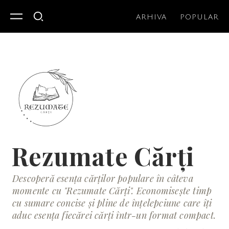
ARHIVA
POPULAR
Rezumate Cărți
Descoperă esența cărților populare în câteva
momente cu "Rezumate Cărți". Economisește timp
cu sumare concise și pline de înțelepciune care îți
aduc esența fiecărei cărți într-un format compact.