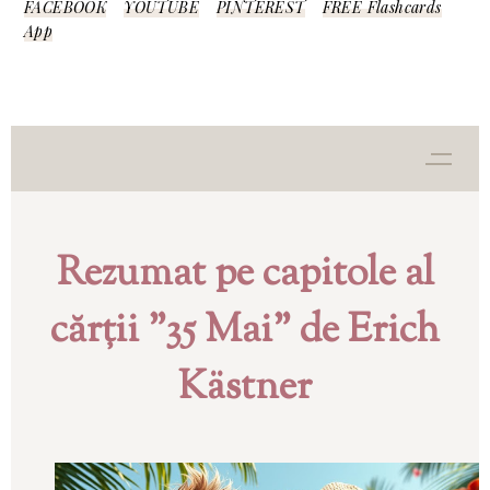
FACEBOOK
YOUTUBE
PINTEREST
FREE Flashcards
App
Rezumat pe capitole al
cărții "35 Mai" de Erich
Kästner