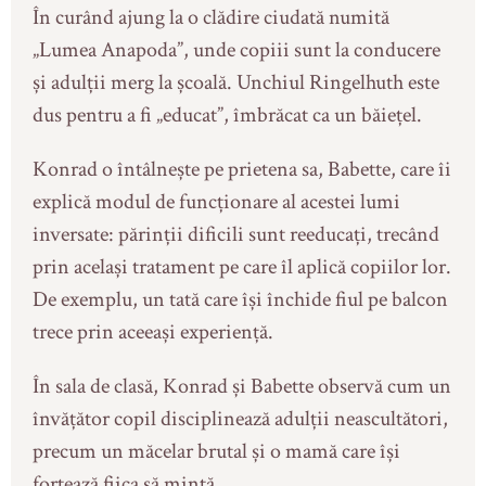
În curând ajung la o clădire ciudată numită
„Lumea Anapoda”, unde copiii sunt la conducere
și adulții merg la școală. Unchiul Ringelhuth este
dus pentru a fi „educat”, îmbrăcat ca un băiețel.
Konrad o întâlnește pe prietena sa, Babette, care îi
explică modul de funcționare al acestei lumi
inversate: părinții dificili sunt reeducați, trecând
prin același tratament pe care îl aplică copiilor lor.
De exemplu, un tată care își închide fiul pe balcon
trece prin aceeași experiență.
În sala de clasă, Konrad și Babette observă cum un
învățător copil disciplinează adulții neascultători,
precum un măcelar brutal și o mamă care își
forțează fiica să mintă.