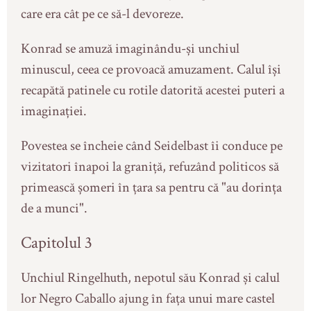
care era cât pe ce să-l devoreze.
Konrad se amuză imaginându-și unchiul
minuscul, ceea ce provoacă amuzament. Calul își
recapătă patinele cu rotile datorită acestei puteri a
imaginației.
Povestea se încheie când Seidelbast îi conduce pe
vizitatori înapoi la graniță, refuzând politicos să
primească șomeri în țara sa pentru că "au dorința
de a munci".
Capitolul 3
Unchiul Ringelhuth, nepotul său Konrad și calul
lor Negro Caballo ajung în fața unui mare castel