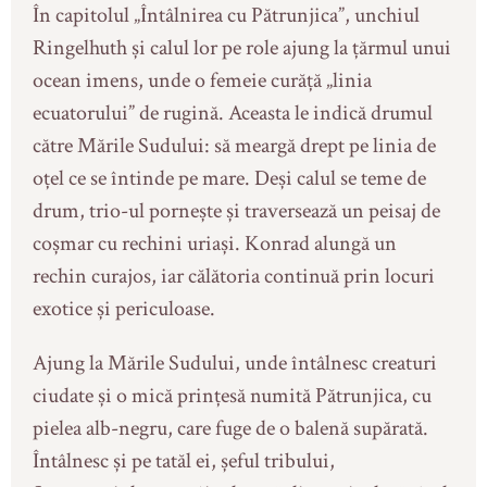
În capitolul „Întâlnirea cu Pătrunjica”, unchiul
Ringelhuth și calul lor pe role ajung la țărmul unui
ocean imens, unde o femeie curăță „linia
ecuatorului” de rugină. Aceasta le indică drumul
către Mările Sudului: să meargă drept pe linia de
oțel ce se întinde pe mare. Deși calul se teme de
drum, trio-ul pornește și traversează un peisaj de
coșmar cu rechini uriași. Konrad alungă un
rechin curajos, iar călătoria continuă prin locuri
exotice și periculoase.
Ajung la Mările Sudului, unde întâlnesc creaturi
ciudate și o mică prințesă numită Pătrunjica, cu
pielea alb-negru, care fuge de o balenă supărată.
Întâlnesc și pe tatăl ei, șeful tribului,