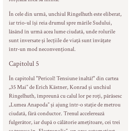
În cele din urmă, unchiul Ringelhuth este eliberat,
iar trio-ul își reia drumul spre mările Sudului,
lăsând în urmă acea lume ciudată, unde rolurile
sunt inversate și lecțiile de viață sunt învățate
într-un mod neconvențional.
Capitolul 5
În capitolul "Pericol! Tensiune înaltă!" din cartea
„35 Mai” de Erich Kästner, Konrad și unchiul
Ringelhuth, împreună cu calul lor pe roți, părăsesc
„Lumea Anapoda” și ajung într-o stație de metrou
ciudată, fără conductor. Trenul accelerează
fulgerător, iar după o călătorie amețitoare, cei trei
se trezesc în „Electropolis”, un oraș automatizat