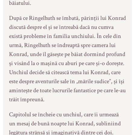
băiatului.
După ce Ringelhuth se îmbată, părinții lui Konrad
discută despre el și se întreabă dacă nu cumva
există probleme în familia unchiului. În cele din
urmă, Ringelhuth se îndreaptă spre camera lui
Konrad, unde îl găsește pe băiat dormind profund
și visând la o mașină cu aburi pe care și-o dorește.
Unchiul decide să citească tema lui Konrad, care
este despre aventurile sale în „mările sudice”, și își
amintește de toate lucrurile fantastice pe care le-au
trăit împreună.
Capitolul se încheie cu unchiul, care îi urmează
un mesaj de bună noapte lui Konrad, subliniind
legătura strânsă și imaginativă dintre cei doi.