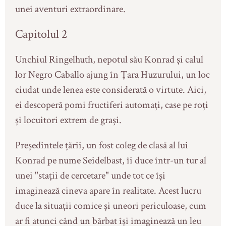
unei aventuri extraordinare.
Capitolul 2
Unchiul Ringelhuth, nepotul său Konrad și calul
lor Negro Caballo ajung în Țara Huzurului, un loc
ciudat unde lenea este considerată o virtute. Aici,
ei descoperă pomi fructiferi automați, case pe roți
și locuitori extrem de grași.
Președintele țării, un fost coleg de clasă al lui
Konrad pe nume Seidelbast, îi duce într-un tur al
unei "stații de cercetare" unde tot ce își
imaginează cineva apare în realitate. Acest lucru
duce la situații comice și uneori periculoase, cum
ar fi atunci când un bărbat își imaginează un leu