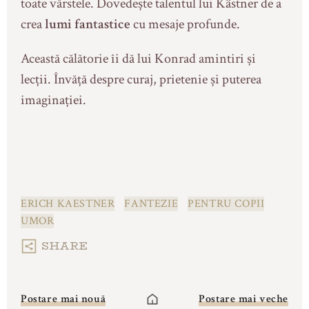
toate vârstele. Dovedește talentul lui Kästner de a
crea
lumi fantastice
cu mesaje profunde.
Această călătorie îi dă lui Konrad amintiri și
lecții. Învăță despre curaj, prietenie și puterea
imaginației.
ERICH KAESTNER
FANTEZIE
PENTRU COPII
UMOR
Postare mai nouă
Postare mai veche